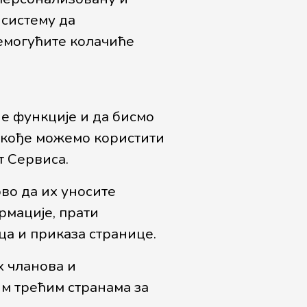
 систему да
емогућите колачиће
е функције и да бисмо
акође можемо користити
 Сервиса.
во да их уносите
рмације, прати
ца и приказа странице.
 чланова и
м трећим странама за