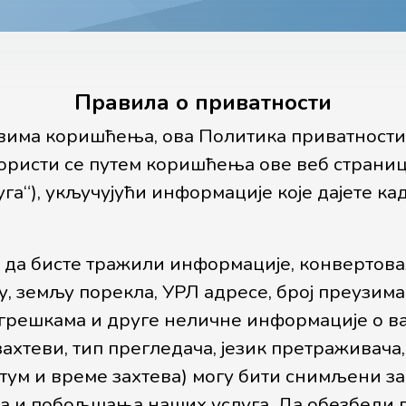
Правила о приватности
вима коришћења, ова Политика приватности 
ористи се путем коришћења ове веб странице
уга“), укључујући информације које дајете кад
и да бисте тражили информације, конвертов
у, земљу порекла, УРЛ адресе, број преузим
о грешкама и друге неличне информације о 
 захтеви, тип прегледача, језик претраживач
тум и време захтева) могу бити снимљени за
а и побољшања наших услуга. Да обезбеди 