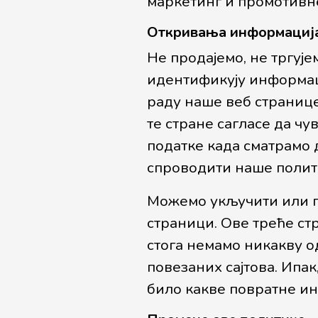
маркетинг и промотивне
Откривања информациј
Не продајемо, не тргуј
идентификују информаци
раду наше веб странице
те стране сагласе да ч
податке када сматрамо 
спроводити наше полити
Можемо укључити или п
страници. Ове треће ст
стога немамо никакву о
повезаних сајтова. Ипак
било какве повратне ин