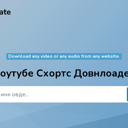
ate
Download any video or any audio from any website.
оутубе Схортс Довнлоад