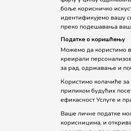
боље корисничко искуст
идентификујемо вашу с
преко подешавања ваш
Податке о коришћењу
Можемо да користимо в
креирали персонализов
за рад, одржавање и п
Користимо колачиће за 
приликом будућих посе
ефикасност Услуге и пр
Ваше личне податке мо
корисницима, и открива