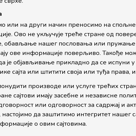
 сврхе.
а
емо или на други начин преносимо на спољне 
је. Ово не укључује треће стране од повер
, обављање нашег пословања или пружање у
увају ове информације поверљиво. Такође мо
да је објављивање прикладно да се испуни у 
ке сајта или штитити своја или туђа права, 
онудити производе или услуге трећих стран
ране сајтови имају засебне и независне поли
дговорност или одговорност за садржај и ак
, настојимо да заштитимо интегритет нашег 
формације о овим сајтовима.