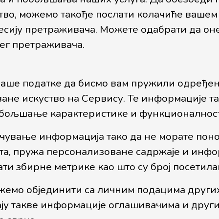
во, можемо такође послати колачиће вашем
есију претраживача. Можете одабрати да он
ег претраживача.
аше податке да бисмо вам пружили одређен
ане искуство на Сервису. Те информације т
обољшање карактеристике и функционалност
чување информација тако да не морате поно
та, пружа персонализоване садржаје и инфо
ати збирне метрике као што су број посетила
жемо објединити са личним подацима других
ју такве информације оглашивачима и други