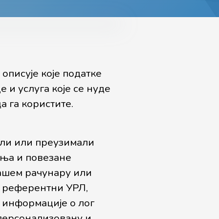
описује које податке
 и услуга које се нуде
а га користите.
али или преузимали
ања и повезане
вашем рачунару или
а, референтни УРЛ,
 информације о лог
персонализовану и