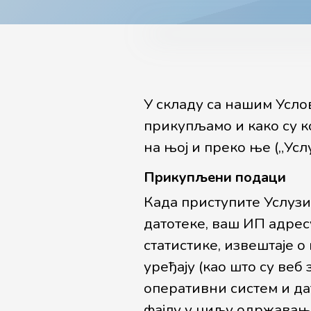
У складу са нашим Усло
прикупљамо и како су к
на њој и преко ње („Усл
Прикупљени подаци
Када приступите Услуз
датотеке, ваш ИП адрес
статистике, извештаје 
уређају (као што су веб
оперативни систем и да
фајлу у циљу одржавањ