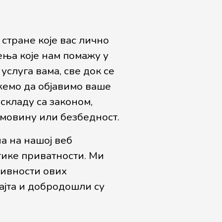
стране које вас лично
ења које нам помажу у
слуга вама, све док се
жемо да објавимо ваше
складу са законом,
имовину или безбедност.
а на нашој веб
тике приватности. Ми
тивности ових
сајта и добродошли су