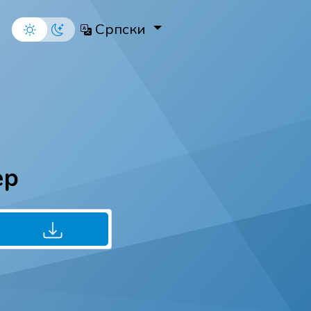
Српски
ер